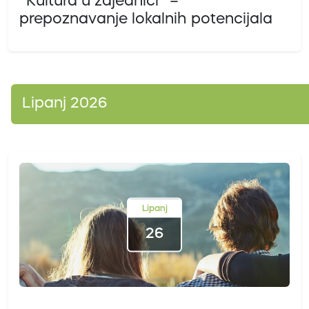
''Kultura u zajednici'' –
prepoznavanje lokalnih potencijala
Lipanj 2026
Lipanj
26