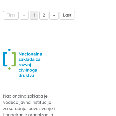
First
«
1
2
»
Last
Nacionalna zaklada je
vodeća javna institucija
za suradnju, povezivanje i
financiranje organizacija