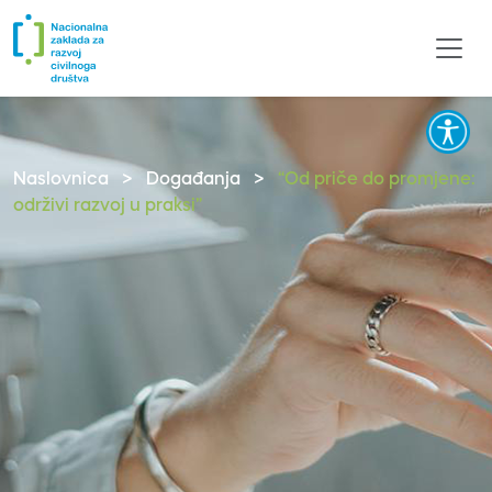
Naslovnica
>
Događanja
>
“Od priče do promjene:
održivi razvoj u praksi”