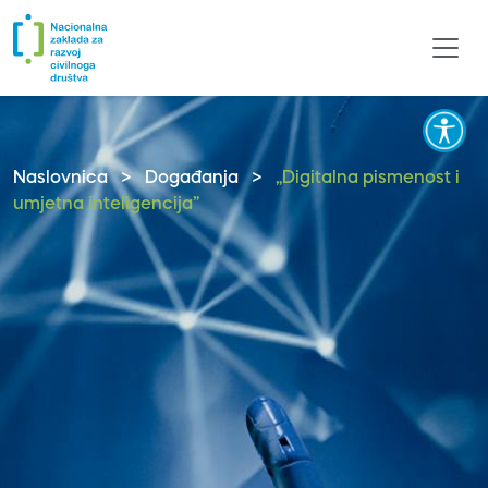
Naslovnica
>
Događanja
>
„Digitalna pismenost i
umjetna inteligencija”