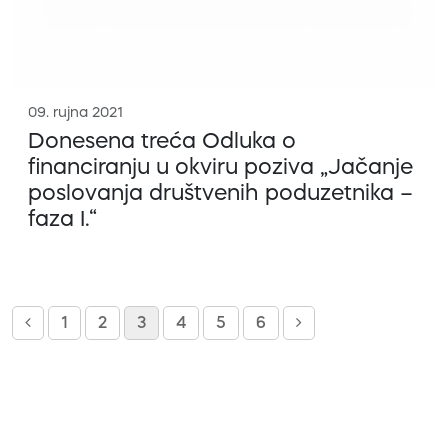
09. rujna 2021
Donesena treća Odluka o
financiranju u okviru poziva „Jačanje
poslovanja društvenih poduzetnika –
faza I.“
1
2
3
4
5
6