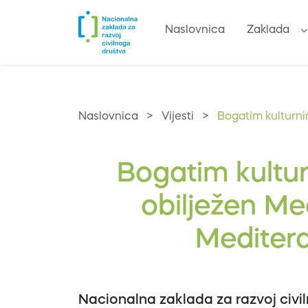
Naslovnica
Zaklada
Naslovnica
>
Vijesti
>
Bogatim kulturn
Bogatim kult
obilježen M
Meditera
Nacionalna zaklada za razvoj civi