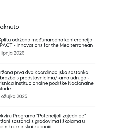
taknuto
Splitu održana međunarodna konferencija
:PACT - Innovations for the Mediterranean
 lipnja 2026
ržana prva dva Koordinacijska sastanka i
obrazba s predstavnicima/-ama udruga -
risnica institucionalne podrške Nacionalne
klade
. ožujka 2025
okviru Programa "Potencijali zajednice"
ržani sastanci s gradovima i školama u
bensko-kninskoj županiji