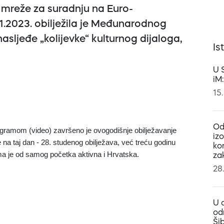
 mreže za suradnju na Euro-
1.2023. obilježila je Međunarodnog
nasljeđe „kolijevke“ kulturnog dijaloga,
Is
U 
iM
15.
Od
gramom (video) završeno je ovogodišnje obilježavanje
iz
a taj dan - 28. studenog obilježava, već treću godinu
ko
a je od samog početka aktivna i Hrvatska.
za
28
U 
od
Ši