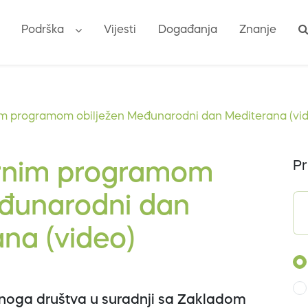
Podrška
Vijesti
Događanja
Znanje
im programom obilježen Međunarodni dan Mediterana (vi
Pr
urnim programom
eđunarodni dan
na (video)
lnoga društva u suradnji sa Zakladom