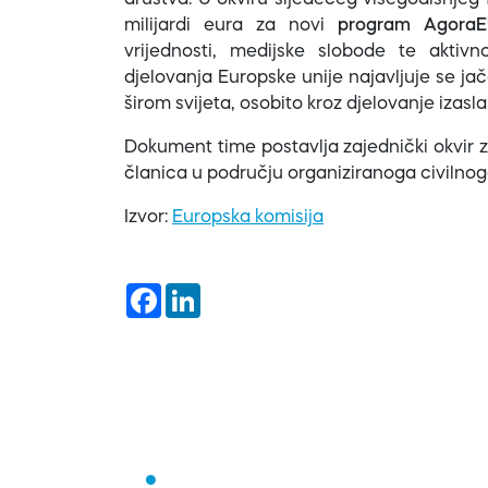
društva. U okviru sljedećeg višegodišnjeg 
milijardi eura za novi
program Agora
vrijednosti, medijske slobode te aktivn
djelovanja Europske unije najavljuje se j
širom svijeta, osobito kroz djelovanje izasl
Dokument time postavlja zajednički okvir z
članica u području organiziranoga civilnog
Izvor:
Europska komisija
Facebook
LinkedIn