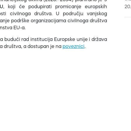
financijskog okvira (2028.–2034.) planirano je 9
EU
, koji će podupirati promicanje europskih
20
osti civilnoga društva. U području vanjskog
ačanje podrške organizacijama civilnoga društva
anstva EU-a.
a budući rad institucija Europske unije i država
a društva, a dostupan je na
poveznici
.