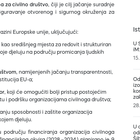
-a za civilno društvo
, čiji je cilj jačanje suradnje
iguravanje otvorenog i sigurnog okruženja za
Is
azini Europske unije, uključujući:
U 
kao središnjeg mjesta za redovit i strukturiran
iM
koje djeluju na području promicanja ljudskih
15.
ruštvom
, namijenjenih jačanju transparentnosti,
Od
stitucija EU-a;
iz
ko
or
, koji će omogućiti bolji pristup postojećim
za
itu i podršku organizacijama civilnoga društva;
28
anju sposobnosti i zaštite organizacija
kojem djeluju.
U 
 području financiranja organizacija civilnoga
od
Ši