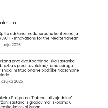
taknuto
Splitu održana međunarodna konferencija
:PACT - Innovations for the Mediterranean
 lipnja 2026
ržana prva dva Koordinacijska sastanka i
obrazba s predstavnicima/-ama udruga -
risnica institucionalne podrške Nacionalne
klade
. ožujka 2025
okviru Programa "Potencijali zajednice"
ržani sastanci s gradovima i školama u
bensko-kninskoj županiji