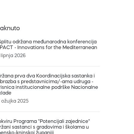
taknuto
Splitu održana međunarodna konferencija
:PACT - Innovations for the Mediterranean
 lipnja 2026
ržana prva dva Koordinacijska sastanka i
obrazba s predstavnicima/-ama udruga -
risnica institucionalne podrške Nacionalne
klade
. ožujka 2025
okviru Programa "Potencijali zajednice"
ržani sastanci s gradovima i školama u
bensko-kninskoj županiji