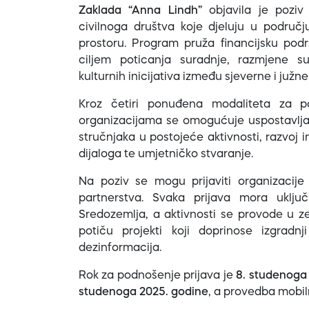
Zaklada “Anna Lindh”
objavila je pozi
civilnoga društva koje djeluju u područ
prostoru. Program pruža financijsku podr
ciljem poticanja suradnje, razmjene su
kulturnih inicijativa između sjeverne i južn
Kroz četiri ponuđena modaliteta za par
organizacijama se omogućuje uspostavljan
stručnjaka u postojeće aktivnosti, razvoj
dijaloga te umjetničko stvaranje.
Na poziv se mogu prijaviti organizacije
partnerstva. Svaka prijava mora uklju
Sredozemlja, a aktivnosti se provode u ze
potiču projekti koji doprinose izgradnji
dezinformacija.
Rok za podnošenje prijava je
8. studenoga
studenoga 2025. godine
, a provedba mobil