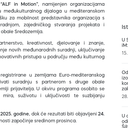
v
“ALF in Motion”
, namijenjen organizacijama
ju međukulturalnog dijaloga u mediteranskom
šku za mobilnost predstavnika organizacija s
radnjom, zajedničkog stvaranja projekata i
Is
e obale Sredozemlja.
U 
tnerstvo, kreativnost, djelovanje i znanje,
iM
je novih međunarodnih suradnji, uključivanje
15.
 inovativnih pristupa u području među kulturnog
Od
 registrirane u zemljama Euro-mediteranskog
iz
čivati suradnju s partnerom s druge obale
ko
mlji prijavitelja. U okviru programa osobito se
za
 mira, suživotu i uključivosti te suzbijanju
28
 2025. godine
, dok će rezultati biti objavljeni
24.
U 
nosti započinje sredinom prosinca.
od
Ši