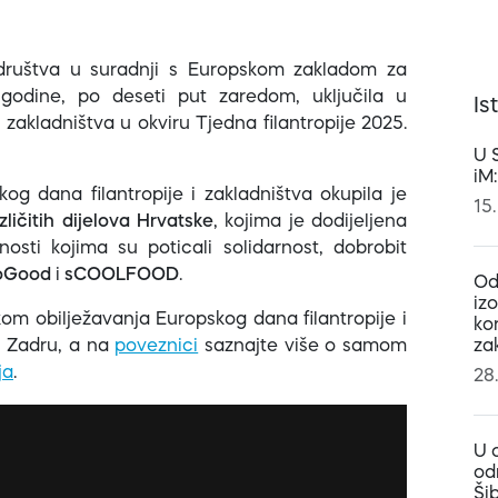
 društva u suradnji s Europskom zakladom za
e godine, po deseti put zaredom, uključila u
Is
 zakladništva u okviru Tjedna filantropije 2025.
U 
iM
og dana filantropije i zakladništva okupila je
15.
zličitih dijelova Hrvatske
, kojima je dodijeljena
osti kojima su poticali solidarnost, dobrobit
Good
i
sCOOLFOOD
.
Od
iz
kom obilježavanja Europskog dana filantropije i
ko
u Zadru, a na
poveznici
saznajte više o samom
za
ja
.
28
U 
od
Ši