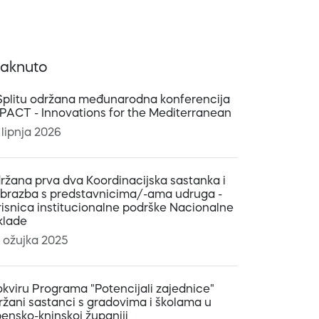
taknuto
Splitu održana međunarodna konferencija
:PACT - Innovations for the Mediterranean
 lipnja 2026
ržana prva dva Koordinacijska sastanka i
obrazba s predstavnicima/-ama udruga -
risnica institucionalne podrške Nacionalne
klade
. ožujka 2025
okviru Programa "Potencijali zajednice"
ržani sastanci s gradovima i školama u
bensko-kninskoj županiji