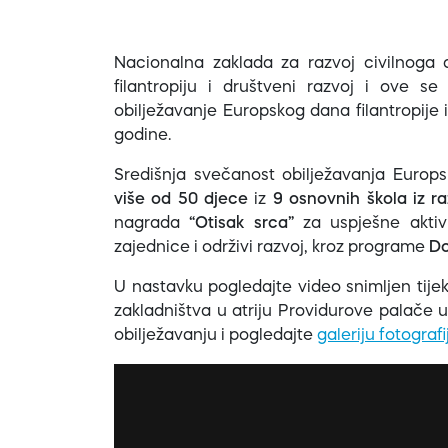
Nacionalna zaklada za razvoj civilnoga
filantropiju i društveni razvoj i ove s
obilježavanje Europskog dana filantropije i
godine.
Središnja svečanost obilježavanja Europsk
više od 50 djece
iz
9 osnovnih škola iz ra
nagrada
“Otisak srca”
za uspješne aktivn
zajednice i održivi razvoj, kroz programe
Do
U nastavku pogledajte video snimljen tije
zakladništva u atriju Providurove palače 
obilježavanju i pogledajte
galeriju fotografi