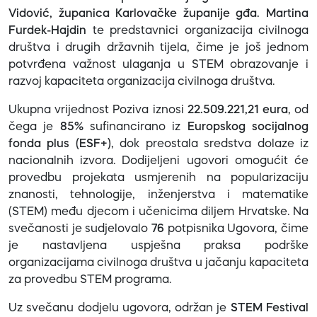
Vidović, županica Karlovačke županije gđa. Martina
Furdek-Hajdin
te predstavnici organizacija civilnoga
društva i drugih državnih tijela, čime je još jednom
potvrđena važnost ulaganja u STEM obrazovanje i
razvoj kapaciteta organizacija civilnoga društva.
Ukupna vrijednost Poziva iznosi
22.509.221,21 eura
, od
čega je
85%
sufinancirano iz
Europskog socijalnog
fonda plus (ESF+)
, dok preostala sredstva dolaze iz
nacionalnih izvora. Dodijeljeni ugovori omogućit će
provedbu projekata usmjerenih na popularizaciju
znanosti, tehnologije, inženjerstva i matematike
(STEM) među djecom i učenicima diljem Hrvatske. Na
svečanosti je sudjelovalo
76
potpisnika Ugovora, čime
je nastavljena uspješna praksa podrške
organizacijama civilnoga društva u jačanju kapaciteta
za provedbu STEM programa.
Uz svečanu dodjelu ugovora, održan je
STEM Festival