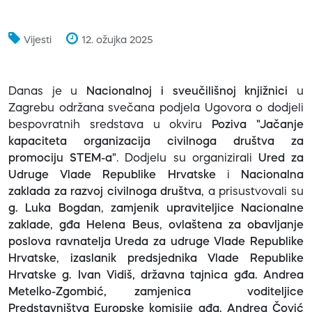
Vijesti
12. ožujka 2025
Danas je u
Nacionalnoj i sveučilišnoj knjižnici
u
Zagrebu održana svečana podjela Ugovora o dodjeli
bespovratnih sredstava u okviru
Poziva "Jačanje
kapaciteta organizacija civilnoga društva za
promociju STEM-a"
. Dodjelu su organizirali
Ured za
Udruge Vlade Republike Hrvatske
i
Nacionalna
zaklada za razvoj civilnoga društva
, a prisustvovali su
g. Luka Bogdan
,
zamjenik upraviteljice Nacionalne
zaklade
,
gđa Helena Beus
,
ovlaštena za obavljanje
poslova ravnatelja Ureda za udruge Vlade Republike
Hrvatske
,
izaslanik predsjednika Vlade Republike
Hrvatske g. Ivan Vidiš, državna tajnica gđa. Andrea
Metelko-Zgombić, zamjenica voditeljice
Predstavništva Europske komisije gđa. Andrea Čović