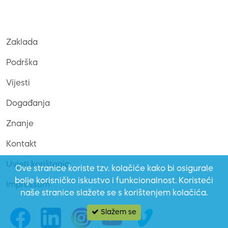
Zaklada
Podrška
Vijesti
Događanja
Znanje
Kontakt
Uvjeti korištenja
Ove stranice koriste tzv. kolačiće kako bi osigurale
bolje korisničko iskustvo i funkcionalnost. Koristeći
Impressum
naše stranice slažete se s korištenjem kolačića.
Slažem se