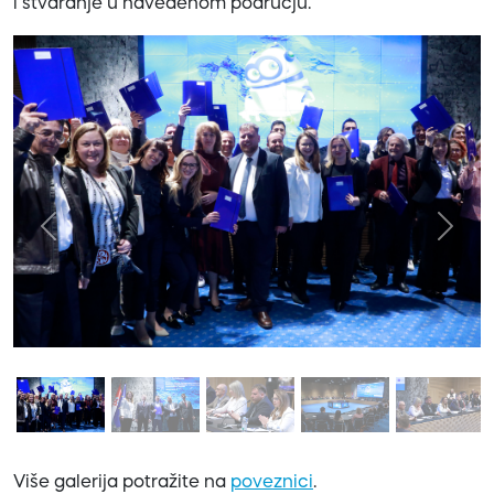
i stvaranje u navedenom području.
Previous
Next
Više galerija potražite na
poveznici
.