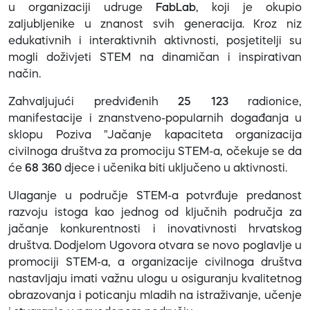
u organizaciji udruge
FabLab
, koji je okupio
zaljubljenike u znanost svih generacija. Kroz niz
edukativnih i interaktivnih aktivnosti, posjetitelji su
mogli doživjeti STEM na dinamičan i inspirativan
način.
Zahvaljujući predviđenih
25 123
radionice,
manifestacije i znanstveno-popularnih događanja u
sklopu Poziva "Jačanje kapaciteta organizacija
civilnoga društva za promociju STEM-a, očekuje se da
će
68 360
djece i učenika biti uključeno u aktivnosti.
Ulaganje u područje STEM-a potvrđuje predanost
razvoju istoga kao jednog od ključnih područja za
jačanje konkurentnosti i inovativnosti hrvatskog
društva. Dodjelom Ugovora otvara se novo poglavlje u
promociji STEM-a, a organizacije civilnoga društva
nastavljaju imati važnu ulogu u osiguranju kvalitetnog
obrazovanja i poticanju mladih na istraživanje, učenje