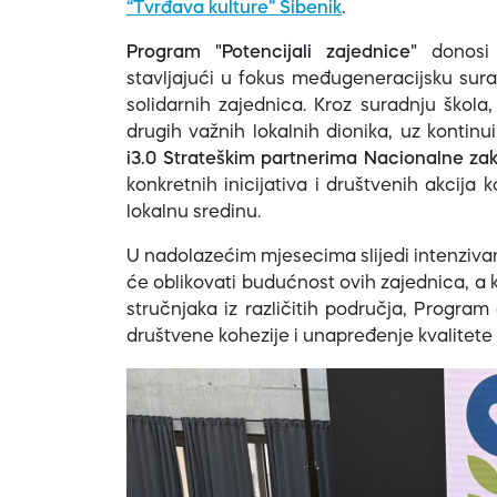
“Tvrđava kulture” Šibenik
.
Program "Potencijali zajednice"
donosi
stavljajući u fokus međugeneracijsku surad
solidarnih zajednica. Kroz suradnju škola
drugih važnih lokalnih dionika, uz kontin
i3.0 Strateškim partnerima Nacionalne za
konkretnih inicijativa i društvenih akcija 
lokalnu sredinu.
U nadolazećim mjesecima slijedi intenzivan 
će oblikovati budućnost ovih zajednica, a 
stručnjaka iz različitih područja, Program 
društvene kohezije i unapređenje kvalitete