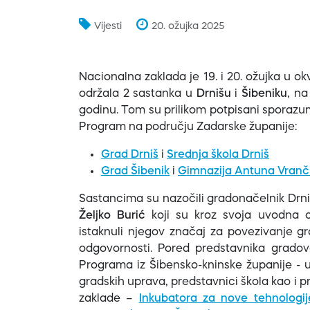
Vijesti
20. ožujka 2025
Nacionalna zaklada je 19. i 20. ožujka u o
održala 2 sastanka u
Drnišu
i
Šibeniku
, na
godinu. Tom su prilikom potpisani sporazu
Program na području Zadarske županije:
Grad Drniš
i
Srednja škola Drniš
Grad Šibenik
i
Gimnazija Antuna Vranči
Sastancima su nazočili gradonačelnik Drn
Željko Burić
koji su kroz svoja uvodna o
istaknuli njegov značaj za povezivanje g
odgovornosti. Pored predstavnika gradova
Programa iz Šibensko-kninske županije - u
gradskih uprava, predstavnici škola kao i 
zaklade –
Inkubatora za nove tehnologij