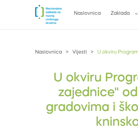
Naslovnica
Zaklada
Naslovnica
>
Vijesti
>
U okviru Program
U okviru Progr
zajednice" od
gradovima i šk
kninsko