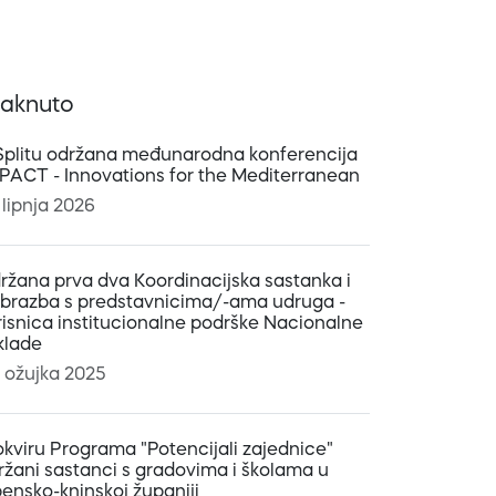
taknuto
Splitu održana međunarodna konferencija
:PACT - Innovations for the Mediterranean
 lipnja 2026
ržana prva dva Koordinacijska sastanka i
obrazba s predstavnicima/-ama udruga -
risnica institucionalne podrške Nacionalne
klade
. ožujka 2025
okviru Programa "Potencijali zajednice"
ržani sastanci s gradovima i školama u
bensko-kninskoj županiji