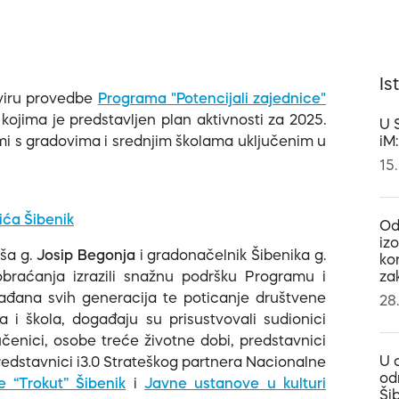
Is
kviru provedbe
Programa "Potencijali zajednice"
 kojima je predstavljen plan aktivnosti za 2025.
U 
mi s gradovima i srednjim školama uključenim u
iM
15.
ća Šibenik
Od
iz
iša g.
Josip Begonja
i gradonačelnik Šibenika g.
ko
braćanja izrazili snažnu podršku Programu i
za
rađana svih generacija te poticanje društvene
28
 i škola, događaju su prisustvovali sudionici
čenici, osobe treće životne dobi, predstavnici
U 
predstavnici i3.0 Strateškog partnera Nacionalne
od
e “Trokut” Šibenik
i
Javne ustanove u kulturi
Ši