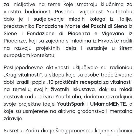
za inicijative na teme koje smatraju ključnima za
vlastitu budućnost. Posebnu vrijednost YouthLabu
dalo je i
sudjelovanje mladih kolega iz Italije
,
predstavnika
Fondazione Monte dei Paschi di Siena
iz
Siene i
Fondazione di Piacenza e Vigevano
iz
Piacenze, koji su zajedno s mladima iz Hrvatske radili
na razvoju projektnih ideja i suradnje u širem
europskom kontekstu.
Poslijepodnevne aktivnosti uključivale su radionicu
„Krug vitalnosti“
, u sklopu koje su osobe treće životne
dobi izradili popis
„10 praktičnih recepata za vitalnost“
na temelju svojih životnih iskustava
, dok su mladi
nastavili rad u okviru YouthLaba, dodatno razrađujući
svoje projektne ideje
YouthSpark
i
UMamaMENTE
, a
koje su usmjerene na aktivno građanstvo i mentalno
zdravlje.
Susret u Zadru dio je šireg procesa u kojem sudionici