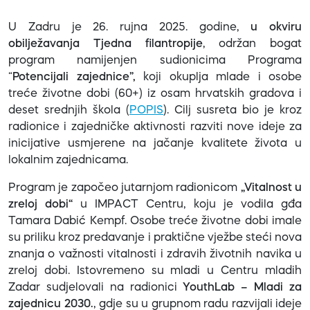
U Zadru je 26. rujna 2025. godine,
u okviru
obilježavanja Tjedna filantropije
, održan bogat
program namijenjen sudionicima Programa
“
Potencijali zajednice”,
koji okuplja mlade i osobe
treće životne dobi (60+) iz osam hrvatskih gradova i
deset srednjih škola (
POPIS
). Cilj susreta bio je kroz
radionice i zajedničke aktivnosti razviti nove ideje za
inicijative usmjerene na jačanje kvalitete života u
lokalnim zajednicama.
Program je započeo jutarnjom radionicom
„Vitalnost u
zreloj dobi“
u IMPACT Centru, koju je vodila gđa
Tamara Dabić Kempf. Osobe treće životne dobi imale
su priliku kroz predavanje i praktične vježbe steći nova
znanja o važnosti vitalnosti i zdravih životnih navika u
zreloj dobi. Istovremeno su mladi u Centru mladih
Zadar sudjelovali na radionici
YouthLab – Mladi za
zajednicu 2030.
, gdje su u grupnom radu razvijali ideje