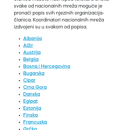
svake od nacionalnih mreža moguće je
pronaći popis svih njezinih organizacija-
članica. Koordinatori nacionalnih mreža
izdvojeni su u svakom od popisa.
Albanija
Alžir
Austrija
Belgija
Bosna i Hercegovina
Bugarska
Cipar
Crna Gora
Danska
Egipat
Estonija
Finska
Francuska
Grčka