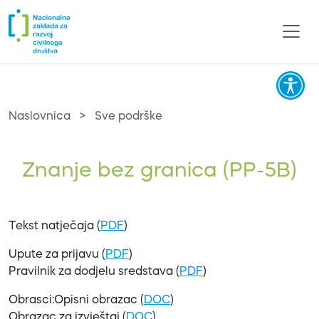
Naslovnica
>
Sve podrške
Znanje bez granica (PP-5B)
Tekst natječaja (
PDF
)
Upute za prijavu (
PDF
)
Pravilnik za dodjelu sredstava (
PDF
)
Obrasci:Opisni obrazac (
DOC
)
Obrazac za izvještaj (
DOC
)