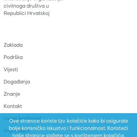
civilnoga društva u
Republici Hrvatskoj
Zaklada
Podrška
Vijesti
Događanja
Znanje
Kontakt
Uvjeti korištenja
Ove stranice koriste tzv. kolačiće kako bi osigurale
bolje korisničko iskustvo i funkcionalnost. Koristeći
Impressum
naše stranice slažete se s korištenjem kolačića.