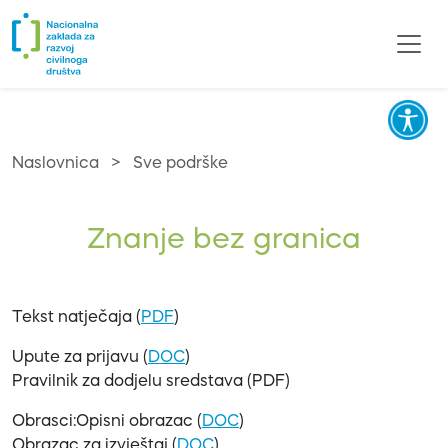
Naslovnica
>
Sve podrške
Znanje bez granica
Tekst natječaja (
PDF
)
Upute za prijavu (
DOC
)
Pravilnik za dodjelu sredstava (PDF)
Obrasci:Opisni obrazac (
DOC
)
Obrazac za izvještaj (
DOC
)