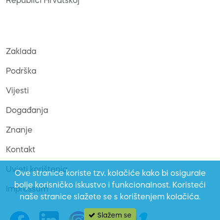
Republici Hrvatskoj
Zaklada
Podrška
Vijesti
Događanja
Znanje
Kontakt
Uvjeti korištenja
Ove stranice koriste tzv. kolačiće kako bi osigurale
bolje korisničko iskustvo i funkcionalnost. Koristeći
Impressum
naše stranice slažete se s korištenjem kolačića.
Slažem se